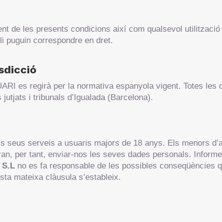
t de les presents condicions així com qualsevol utilització 
 li puguin correspondre en dret.
isdicció
ARI es regirà per la normativa espanyola vigent. Totes les 
 jutjats i tribunals d’Igualada (Barcelona).
​els seus serveis a usuaris majors de 18 anys. Els menors d’
auran, per tant, enviar-nos les seves dades personals. Infor
 S.L
no es fa responsable de les possibles conseqüències q
sta mateixa clàusula s’estableix.