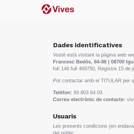
Dades identificatives
Vostè està visitant la pàgina web www
Francesc Bedós, 84-86 | 08700 Ig
foli 146 full 469750, Registre 15 d
Pot contactar amb el TITULAR per q
Telèfon:
93 803 64 03
Correu electrònic de contacte:
viv
Usuaris
Les presents condicions (en endavant
del públic.