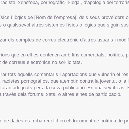
acista, xenòfoba, pornogràfic-il·legal, d’apologia del terror
sics i lògics de [Nom de l’empresa], dels seus proveïdors o 
cs o qualssevol altres sistemes físics o lògics que siguin su
litzar els comptes de correu electrònic d’altres usuaris i mod
acions que en ell es contenen amb fins comercials, polítics, pu
 de correus electrònics no sol·licitats.
ar tots aquells comentaris i aportacions que vulnerin el resp
 racistes pornogràfics, que atemptin contra la joventut o la i
sultaran adequats per a la seva publicació. En qualsevol ca
 través dels fòrums, xats, o altres eines de participació.
ció de dades es troba recollit en el document de política de pr