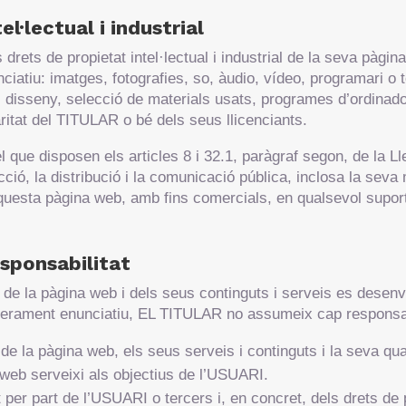
l·lectual i industrial
drets de propietat intel·lectual i industrial de la seva pàgi
nciatiu: imatges, fotografies, so, àudio, vídeo, programari o
i disseny, selecció de materials usats, programes d’ordinado
aritat del TITULAR o bé dels seus llicenciants.
l que disposen els articles 8 i 32.1, paràgraf segon, de la Ll
ió, la distribució i la comunicació pública, inclosa la seva
’aquesta pàgina web, amb fins comercials, en qualsevol suport
esponsabilitat
 de la pàgina web i dels seus continguts i serveis es desen
l merament enunciatiu, EL TITULAR no assumeix cap responsab
de la pàgina web, els seus serveis i continguts i la seva quali
a web serveixi als objectius de l’USUARI.
t per part de l’USUARI o tercers i, en concret, dels drets de pr