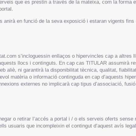
 serveis que es prestin a través de la mateixa, com la forma
ortal.
s anirà en funció de la seva exposició i estaran vigents fins
at.com s’incloguessin enllaços o hipervincles cap a altres 
 aquests llocs i continguts. En cap cas TITULAR assumirà res
 aliè, ni garantirà la disponibilitat tècnica, qualitat, fiabilita
sevol matèria o informació continguda en cap d’aquests hipervi
nnexions externes no implicarà cap tipus d’associació, fusió 
ar o retirar l’accés a portal i / o els serveis oferts sense 
ells usuaris que incompleixin el contingut d’aquest avís legal