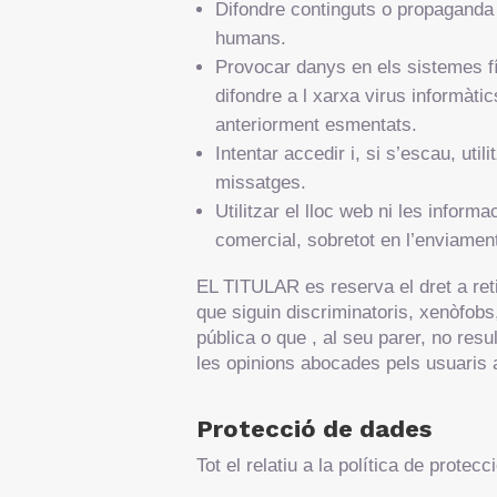
Difondre continguts o propaganda r
humans.
Provocar danys en els sistemes fí
difondre a l xarxa virus informàti
anteriorment esmentats.
Intentar accedir i, si s’escau, uti
missatges.
Utilitzar el lloc web ni les inform
comercial, sobretot en l’enviament
EL TITULAR es reserva el dret a retir
que siguin discriminatoris, xenòfobs,
pública o que , al seu parer, no re
les opinions abocades pels usuaris a
Protecció de dades
Tot el relatiu a la política de protec