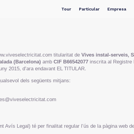
Tour
Particular
Empresa
.viveselectricitat.com titularitat de
Vives instal-serveis, S
ualada (Barcelona)
amb
CIF B66542077
inscrita al Registre
e juny 2015, d’ara endavant EL TITULAR.
ualsevol dels següents mitjans:
es@viveselectricitat.com
 Avís Legal) té per finalitat regular l’ús de la pàgina web 