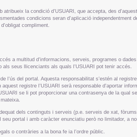
b atribueix la condició d’USUARI, que accepta, des d’aquest 
 esmentades condicions seran d’aplicació independentment d
n d’obligat compliment.
accés a multitud d’informacions, serveis, programes o dades 
 als seus llicenciants als quals l’USUARI pot tenir accés.
de l’ús del portal. Aquesta responsabilitat s’estén al registr
 aquest registre l’USUARI serà responsable d’aportar inform
’USUARI se li pot proporcionar una contrasenya de la qual 
a mateixa.
equat dels continguts i serveis (p.e. serveis de xat, fòrums
seu portal i amb caràcter enunciatiu però no limitador, a no
·legals o contràries a la bona fe ia l’ordre públic.