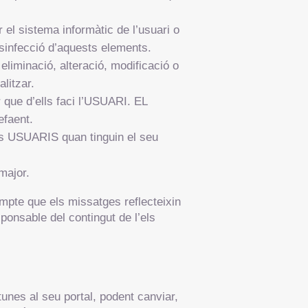
el sistema informàtic de l’usuari o
sinfecció d’aquests elements.
eliminació, alteració, modificació o
litzar.
ior que d’ells faci l’USUARI. EL
efaent.
als USUARIS quan tinguin el seu
major.
ompte que els missatges reflecteixin
ponsable del contingut de l’els
unes al seu portal, podent canviar,