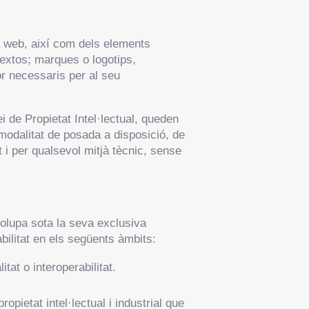
na web, així com dels elements
 textos; marques o logotips,
r necessaris per al seu
ei de Propietat Intel·lectual, queden
 modalitat de posada a disposició, de
 i per qualsevol mitjà tècnic, sense
volupa sota la seva exclusiva
ilitat en els següents àmbits:
tat o interoperabilitat.
opietat intel·lectual i industrial que