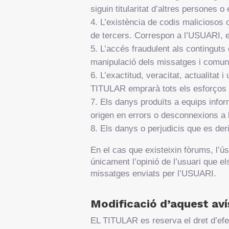
siguin titularitat d’altres persones o 
L’existència de codis maliciosos 
de tercers. Correspon a l’USUARI, e
L’accés fraudulent als continguts 
manipulació dels missatges i comuni
L’exactitud, veracitat, actualitat i 
TITULAR emprarà tots els esforços i m
Els danys produïts a equips infor
origen en errors o desconnexions a 
Els danys o perjudicis que es der
En el cas que existeixin fòrums, l’ú
únicament l’opinió de l’usuari que e
missatges enviats per l’USUARI.
Modificació d’aquest avís
EL TITULAR es reserva el dret d’efec