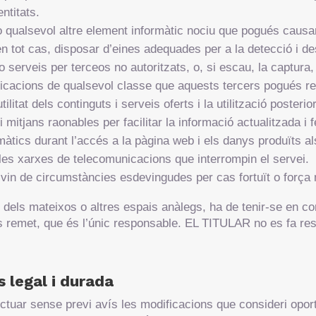
entitats.
o qualsevol altre element informàtic nociu que pogués causar 
n tot cas, disposar d’eines adequades per a la detecció i de
o serveis per terceos no autoritzats, o, si escau, la captura, 
cacions de qualsevol classe que aquests tercers pogués rea
utilitat dels continguts i serveis oferts i la utilització poster
itjans raonables per facilitar la informació actualitzada i f
màtics durant l’accés a la pàgina web i els danys produïts 
les xarxes de telecomunicacions que interrompin el servei.
ivin de circumstàncies esdevingudes per cas fortuït o força 
s dels mateixos o altres espais anàlegs, ha de tenir-se en c
ls remet, que és l’únic responsable. EL TITULAR no es fa res
 legal i durada
tuar sense previ avís les modificacions que consideri oport